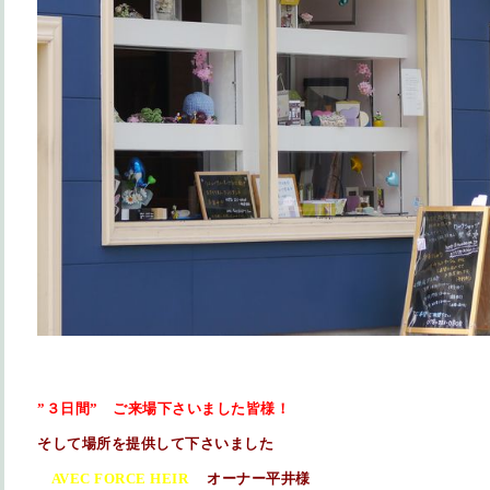
”３日間” ご来場下さいました皆様！
そして場所を提供して下さいました
AVEC FORCE HEIR
オーナー平井様