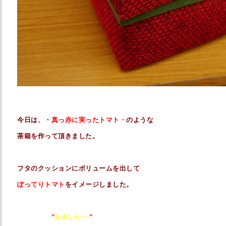
今日は、・
真っ赤に実ったトマト・
のような
茶箱を作って頂きました。
フタのクッションにボリュームを出して
ぽってりトマト
をイメージしました。
”
かわいい～
”