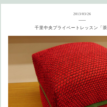
2013
/
03
/
26
千里中央プライベートレッスン「