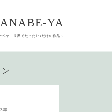
 TANABE-YA
ナベヤ 世界でたった1つだけの作品～
ョン
3年