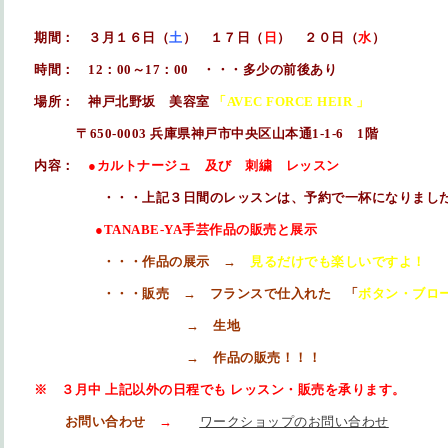
期間： ３月１６日（
土
） １７日（
日
） ２０日（
水
）
時間： 12：00～17：00 ・・・多少の前後あり
場所： 神戸北野坂 美容室
「AVEC FORCE HEIR 」
〒650-0003 兵庫県神戸市中央区山本通1-1-6 1階
内容：
●カルトナージュ 及び 刺繍 レッスン
・・・上記３日間のレッスンは、予約で一杯になりまし
●TANABE-YA手芸作品の販売と展示
・・・作品の展示 →
見るだけでも楽しいですよ！
・・・販売 → フランスで仕入れた 「
ボタン・ブロ
→
生地
→
作品の販売！！！
※ ３月中 上記以外の日程でも レッスン・販売を承ります。
お問い合わせ
→
ワークショップのお問い合わせ