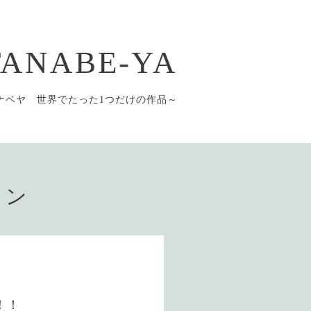
 TANABE-YA
ナベヤ 世界でたった1つだけの作品～
ョン
！！