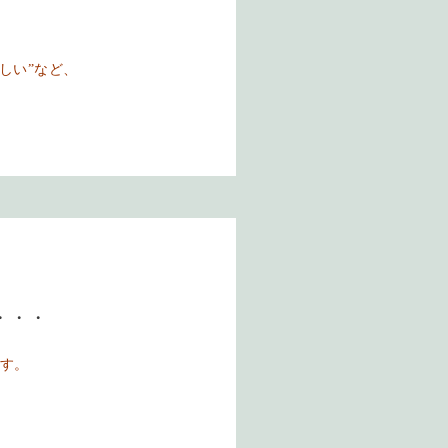
しい”など、
・・・
す。