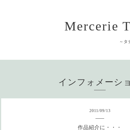
Mercerie
～タ
インフォメーシ
2011
/
09
/
13
作品紹介に・・・