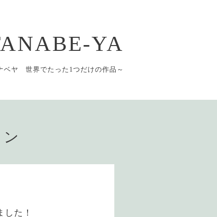
 TANABE-YA
ナベヤ 世界でたった1つだけの作品～
ョン
ました！