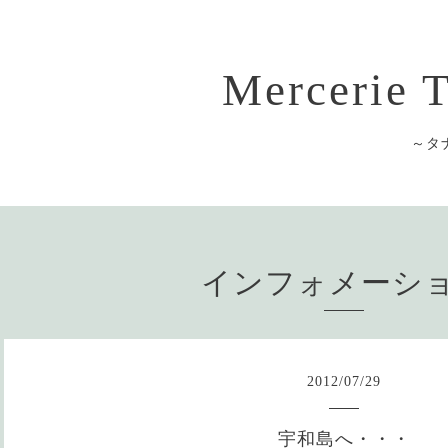
Mercerie
～タ
インフォメーシ
2012
/
07
/
29
宇和島へ・・・